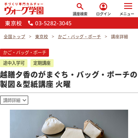
search
account_circle
講座検索
ログイン
メニュー
東京校
03-5282-3045
call
全国トップ
東京校
かご・バッグ・ポーチ
講座詳細
かご・バッグ・ポーチ
途中入学可
定期講座
越膳夕香のがまぐち・バッグ・ポーチの
製図＆型紙講座 火曜
講師詳細