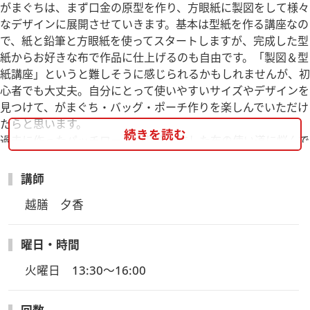
がまぐちは、まず口金の原型を作り、方眼紙に製図をして様々
なデザインに展開させていきます。基本は型紙を作る講座なの
で、紙と鉛筆と方眼紙を使ってスタートしますが、完成した型
紙からお好きな布で作品に仕上げるのも自由です。「製図＆型
紙講座」というと難しそうに感じられるかもしれませんが、初
心者でも大丈夫。自分にとって使いやすいサイズやデザインを
見つけて、がまぐち・バッグ・ポーチ作りを楽しんでいただけ
たらと思います。
続きを読む
過去に作ったパッチワークや刺繍を施した布の使い道に悩んで
いる方も、しまい込まずにポーチやバッグに仕立ててみません
か。
講師
越膳　夕香
新入生講座内容：口金つき製図キットを使用して、『がまぐち
の型紙の本』P.11掲載の「基本のつまみ底まちのがまぐち」の
型紙を作ります。
曜日・時間
火曜日　13:30～16:00