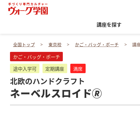
講座を探す
全国トップ
東京校
かご・バッグ・ポーチ
講
かご・バッグ・ポーチ
途中入学可
定期講座
満席
北欧のハンドクラフト
ネーベルスロイド🄬