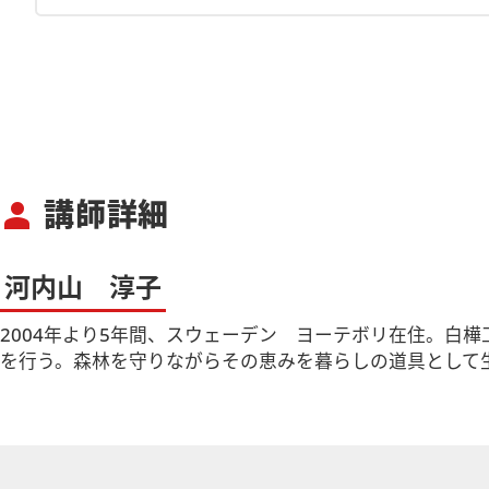
講師詳細
person
河内山 淳子
2004年より5年間、スウェーデン ヨーテボリ在住。白樺工芸作
を行う。森林を守りながらその恵みを暮らしの道具として