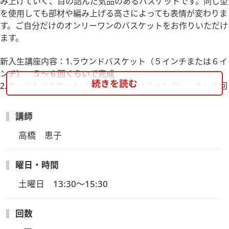
み上げていく、目の詰んだ気品のあるバスケットです。同じ型
を使用しても部材や編み上げる高さによっても表情が変わりま
す。ご自分だけのオンリーワンのバスケットをお作りいただけ
ます。
新入生講座内容：1.ラウンドバスケット（５インチまたは６イ
ンチ） ５～６回くらいで完成
続きを読む
2.オーバルバスケット（６インチまたは７インチ） ５～６回
くらいで完成
1.2の基礎が修了するとふた付きなど作りたい物を講師と相談
講師
して決める。
高橋　恵子
曜日・時間
土曜日　13:30～15:30
回数