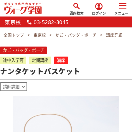
search
account_circle
講座検索
ログイン
メニュー
東京校
03-5282-3045
call
全国トップ
東京校
かご・バッグ・ポーチ
講座詳細
かご・バッグ・ポーチ
途中入学可
定期講座
満席
ナンタケットバスケット
講師詳細