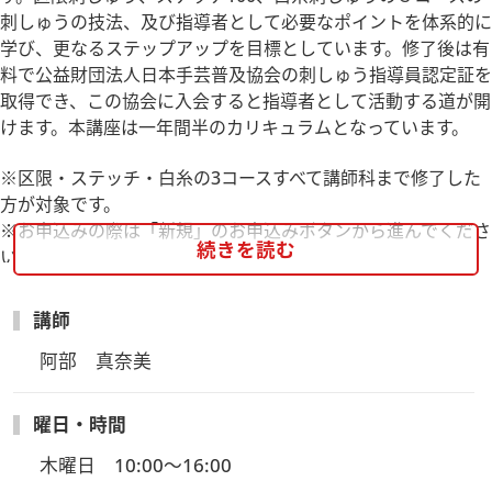
刺しゅうの技法、及び指導者として必要なポイントを体系的に
学び、更なるステップアップを目標としています。修了後は有
料で公益財団法人日本手芸普及協会の刺しゅう指導員認定証を
取得でき、この協会に入会すると指導者として活動する道が開
けます。本講座は一年間半のカリキュラムとなっています。
※区限・ステッチ・白糸の3コースすべて講師科まで修了した
方が対象です。
※お申込みの際は「新規」のお申込みボタンから進んでくださ
続きを読む
い。
講座内容：（白糸刺しゅう）
講師
シュバルム刺しゅう、ドロンワーク、ヒーダボー刺しゅう
（区限刺しゅう）
阿部　真奈美
ハーダンガーワークとインターレーシングステッチ、ブラック
ワーク、プチポアン
曜日・時間
（ステッチ100）
木曜日　10:00～16:00
フランス刺しゅう 素材と表現、ビーズクチュール、クルーエ