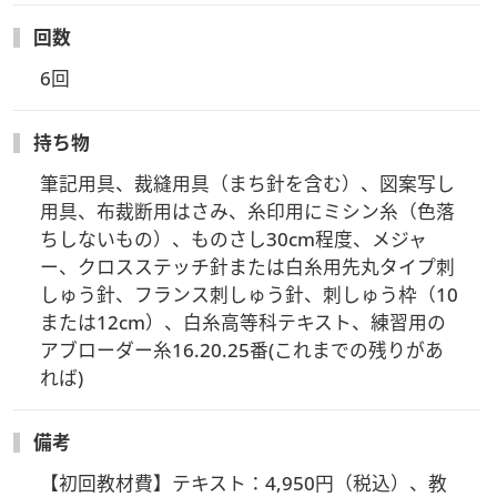
ル刺しゅう、ゴールドワーク
回数
一年間半で３コースのカリキュラムを学習していただきます。
（今期は白糸刺しゅう）
6回
持ち物
筆記用具、裁縫用具（まち針を含む）、図案写し
用具、布裁断用はさみ、糸印用にミシン糸（色落
ちしないもの）、ものさし30cm程度、メジャ
ー、クロスステッチ針または白糸用先丸タイプ刺
しゅう針、フランス刺しゅう針、刺しゅう枠（10
または12cm）、白糸高等科テキスト、練習用の
アブローダー糸16.20.25番(これまでの残りがあ
れば)
備考
【初回教材費】テキスト：4,950円（税込）、教