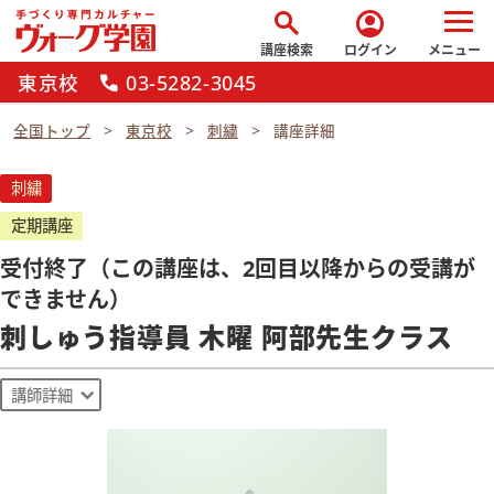
search
account_circle
講座検索
ログイン
メニュー
東京校
03-5282-3045
call
全国トップ
東京校
刺繍
講座詳細
刺繍
定期講座
受付終了（この講座は、2回目以降からの受講が
できません）
刺しゅう指導員 木曜 阿部先生クラス
講師詳細