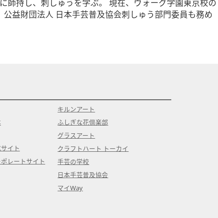
生に師持し、刺しゅうを学ぶ。 現在、ヴォーグ学園東京校の
、公益財団法人 日本手芸普及協会刺しゅう部門委員も務め
キルンアート
本
ふしぎな花倶楽部
グラスアート
式サイト
クラフトハート トーカイ
ーポレートサイト
手芸の学校
日本手芸普及協会
マイWay