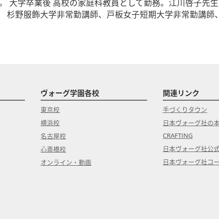
。 大学卒業後 高校の家庭科教員として勤務。江川啓子先
。 杉野服飾大学非常勤講師、戸板女子短期大学非常勤講師
ヴォーグ学園各校
関連リンク
東京校
手づくりタウン
横浜校
日本ヴォーグ社の
CRAFTING
名古屋校
日本ヴォーグ社公
心斎橋校
日本ヴォーグ社コ
オンライン・動画