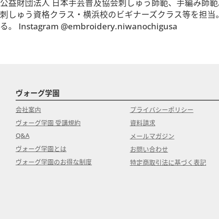
公益財団法人 日本手芸普及協会刺しゅう師範、手編み師範
刺しゅう資格クラス・横浜校のビギナーズクラス等を担当
る。 Instagram @embroidery.niwanochigusa
ヴォーグ学園
会社案内
プライバシーポリシー
ヴォーグ学園 受講規約
資料請求
Q&A
メールマガジン
ヴォーグ学園とは
お問い合わせ
ヴォーグ学園のお得な制度
特定商取引法に基づく表記