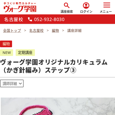
search
account_circle
講座検索
ログイン
メニュー
名古屋校
052-932-8030
call
全国トップ
名古屋校
編物
講座詳細
編物
NEW
定期講座
ヴォーグ学園オリジナルカリキュラム
（かぎ針編み）ステップ③
講師詳細