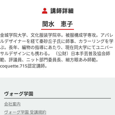
person
講師詳細
関水 恵子
金城学院大学、文化服装学院卒。被服構成学専攻。アパレ
ルデザイナーを経て秦砂丘子氏に師事、カラーリングを学
ぶ。長年、編物の指導にあたり、現在同大学にてユニバー
サルデザインにも携わる。 （公財）日本手芸普及協会師
範、評議員、ニット部門委員長、細方眼あみ師範。
coquette.715認定講師。
ヴォーグ学園
会社案内
ヴォーグ学園 受講規約