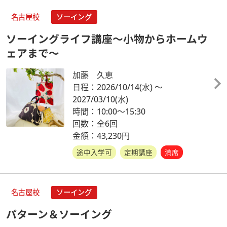
名古屋校
ソーイング
ソーイングライフ講座～小物からホームウ
ェアまで～
加藤 久恵
日程：2026/10/14
(水)
～
2027/03/10
(水)
時間：10:00～15:30
回数：全6回
金額：43,230円
途中入学可
定期講座
満席
名古屋校
ソーイング
パターン＆ソーイング