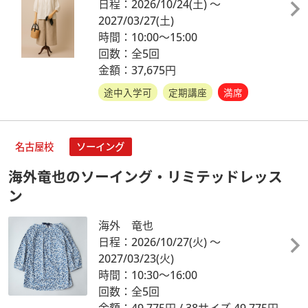
日程：2026/10/24
(土)
～
2027/03/27
(土)
時間：10:00～15:00
回数：全5回
金額：37,675円
途中入学可
定期講座
満席
名古屋校
ソーイング
海外竜也のソーイング・リミテッドレッス
ン
海外 竜也
日程：2026/10/27
(火)
～
2027/03/23
(火)
時間：10:30～16:00
回数：全5回
金額：49,775円 / 38サイズ 49,775円