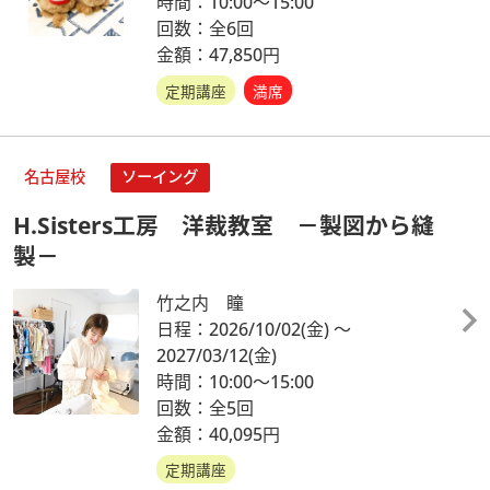
時間：10:00～15:00
回数：全6回
金額：47,850円
定期講座
満席
名古屋校
ソーイング
H.Sisters工房 洋裁教室 －製図から縫
製－
竹之内 瞳
日程：2026/10/02
(金)
～
2027/03/12
(金)
時間：10:00～15:00
回数：全5回
金額：40,095円
定期講座