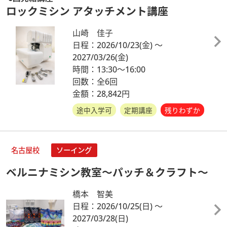
ロックミシン アタッチメント講座
山崎 佳子
日程：2026/10/23
(金)
～
2027/03/26
(金)
時間：13:30～16:00
回数：全6回
金額：28,842円
途中入学可
定期講座
残りわずか
名古屋校
ソーイング
ベルニナミシン教室～パッチ＆クラフト～
橋本 智美
日程：2026/10/25
(日)
～
2027/03/28
(日)