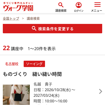
search
account_circle
講座検索
メニュー
ログイン
全国トップ
講座検索
search
検索条件を変更する
22
講座中 1～20件を表示
名古屋校
ソーイング
ものづくり 縫い縫い時間
名越 貴子
日程：2026/10/28
(水)
～
2027/03/24
(水)
時間：10:00～16:00