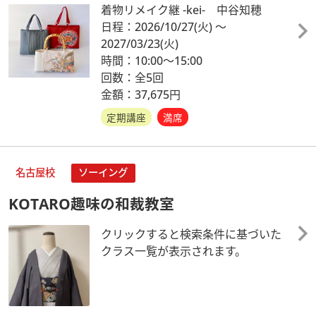
着物リメイク継 -kei- 中谷知穂
日程：2026/10/27
(火)
～
2027/03/23
(火)
時間：10:00～15:00
回数：全5回
金額：37,675円
定期講座
満席
名古屋校
ソーイング
KOTARO趣味の和裁教室
クリックすると検索条件に基づいた
クラス一覧が表示されます。