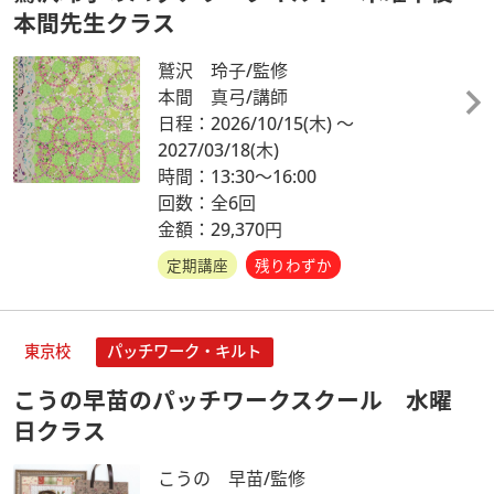
本間先生クラス
鷲沢 玲子/監修
本間 真弓/講師
日程：2026/10/15
(木)
～
2027/03/18
(木)
時間：13:30～16:00
回数：全6回
金額：29,370円
定期講座
残りわずか
東京校
パッチワーク・キルト
こうの早苗のパッチワークスクール 水曜
日クラス
こうの 早苗/監修