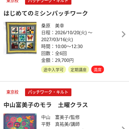
東京校
パッチワーク・キルト
はじめてのミシンパッチワーク
桑原 美幸
日程：2026/10/20
(火)
～
2027/03/16
(火)
時間：10:00～12:30
回数：全6回
金額：29,700円
途中入学可
定期講座
満席
東京校
パッチワーク・キルト
中山富美子のモラ 土曜クラス
中山 富美子/監修
平野 真祐美/講師