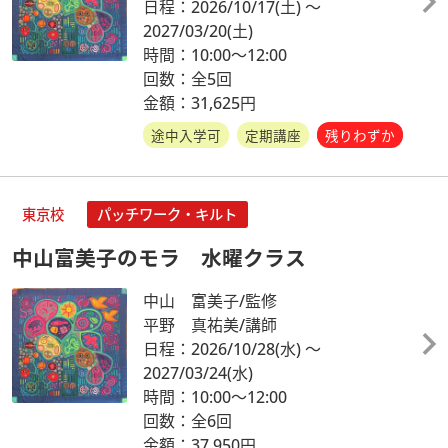
日程：2026/10/17
(土)
～
2027/03/20
(土)
時間：10:00～12:00
回数：全5回
金額：31,625円
途中入学可
定期講座
残りわずか
東京校
パッチワーク・キルト
中山富美子のモラ 水曜クラス
中山 富美子/監修
平野 真祐美/講師
日程：2026/10/28
(水)
～
2027/03/24
(水)
時間：10:00～12:00
回数：全6回
金額：37,950円