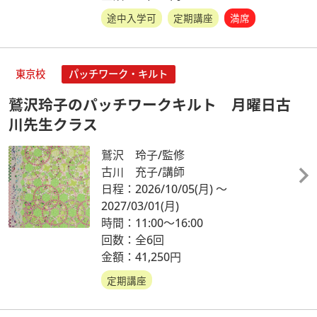
途中入学可
定期講座
満席
東京校
パッチワーク・キルト
鷲沢玲子のパッチワークキルト 月曜日古
川先生クラス
鷲沢 玲子/監修
古川 充子/講師
日程：2026/10/05
(月)
～
2027/03/01
(月)
時間：11:00～16:00
回数：全6回
金額：41,250円
定期講座