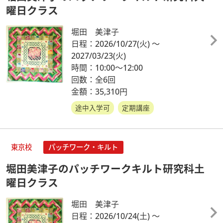
曜日クラス
堀田 美津子
日程：2026/10/27
(火)
～
2027/03/23
(火)
時間：10:00～12:00
回数：全6回
金額：35,310円
途中入学可
定期講座
東京校
パッチワーク・キルト
堀田美津子のパッチワークキルト研究科土
曜日クラス
堀田 美津子
日程：2026/10/24
(土)
～