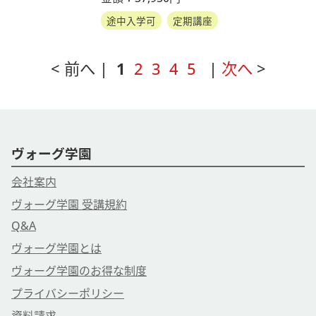
途中入学可
定期講座
< 前へ |
1
2
3
4
5
|
次へ
>
ヴォーグ学園
会社案内
ヴォーグ学園 受講規約
Q&A
ヴォーグ学園とは
ヴォーグ学園のお得な制度
プライバシーポリシー