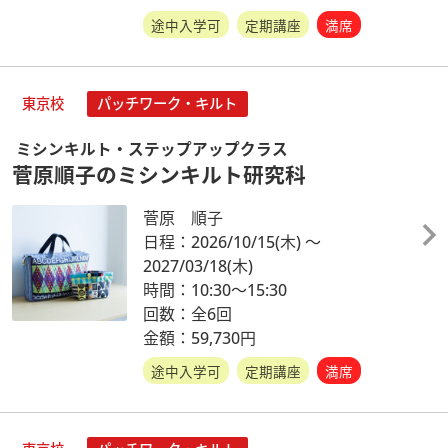
途中入学可
定期講座
満席
東京校
パッチワーク・キルト
ミシンキルト・ステップアップクラス
菅原順子のミシンキルト研究科
菅原 順子
日程：2026/10/15
(木)
～
2027/03/18
(木)
時間：10:30～15:30
回数：全6回
金額：59,730円
途中入学可
定期講座
満席