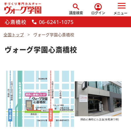
search
account_circle
講座検索
ログイン
メニュー
心斎橋校
06-6241-1075
call
全国トップ
ヴォーグ学園心斎橋校
ヴォーグ学園心斎橋校